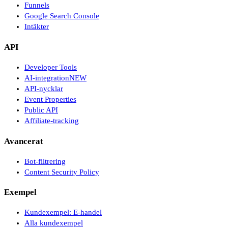
Funnels
Google Search Console
Intäkter
API
Developer Tools
AI-integration
NEW
API-nycklar
Event Properties
Public API
Affiliate-tracking
Avancerat
Bot-filtrering
Content Security Policy
Exempel
Kundexempel: E-handel
Alla kundexempel