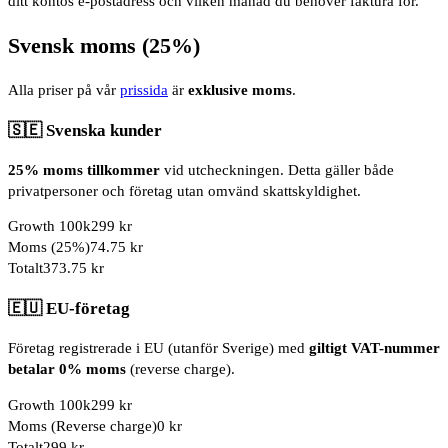
ditt kontos e-postadress och vilken månad du behöver faktura för.
Svensk moms (25%)
Alla priser på vår
prissida
är
exklusive moms
.
🇸🇪
Svenska kunder
25% moms tillkommer
vid utcheckningen. Detta gäller både
privatpersoner och företag utan omvänd skattskyldighet.
Growth 100k
299 kr
Moms (25%)
74.75 kr
Totalt
373.75 kr
🇪🇺
EU-företag
Företag registrerade i EU (utanför Sverige) med
giltigt VAT-nummer
betalar 0% moms
(reverse charge).
Growth 100k
299 kr
Moms (Reverse charge)
0 kr
Totalt
299 kr