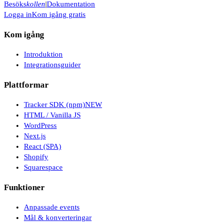
Besöks
kollen
|
Dokumentation
Logga in
Kom igång gratis
Kom igång
Introduktion
Integrationsguider
Plattformar
Tracker SDK (npm)
NEW
HTML / Vanilla JS
WordPress
Next.js
React (SPA)
Shopify
Squarespace
Funktioner
Anpassade events
Mål & konverteringar