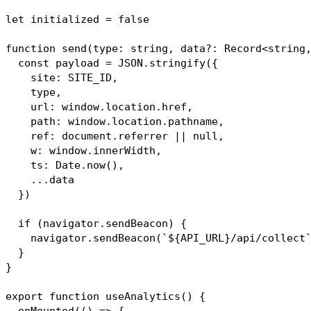
let initialized = false

function send(type: string, data?: Record<string,
  const payload = JSON.stringify({

    site: SITE_ID,

    type,

    url: window.location.href,

    path: window.location.pathname,

    ref: document.referrer || null,

    w: window.innerWidth,

    ts: Date.now(),

    ...data

  })

  if (navigator.sendBeacon) {

    navigator.sendBeacon(`${API_URL}/api/collect`
  }

}

export function useAnalytics() {

  onMounted(() => {
