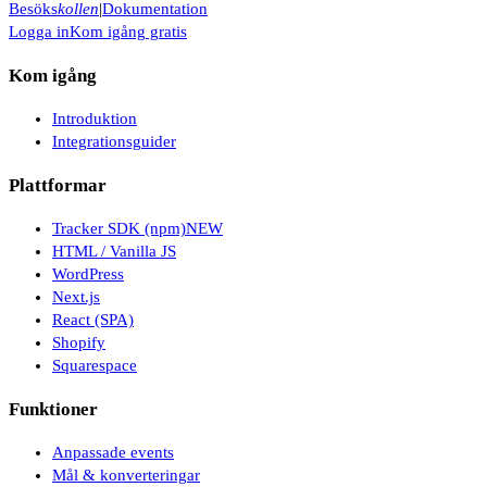
Besöks
kollen
|
Dokumentation
Logga in
Kom igång gratis
Kom igång
Introduktion
Integrationsguider
Plattformar
Tracker SDK (npm)
NEW
HTML / Vanilla JS
WordPress
Next.js
React (SPA)
Shopify
Squarespace
Funktioner
Anpassade events
Mål & konverteringar