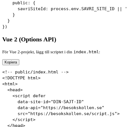
    public: {

      savriSiteId: process.env.SAVRI_SITE_ID || '
    }

  }

Vue 2 (Options API)
För Vue 2-projekt, lägg till scriptet i din
index.html
:
Kopiera
<!-- public/index.html -->

<!DOCTYPE html>

<html>

  <head>

    <script defer

      data-site-id="DIN-SAJT-ID"

      data-api="https://besokskollen.se"

      src="https://besokskollen.se/script.js">

    </script>

  </head>
