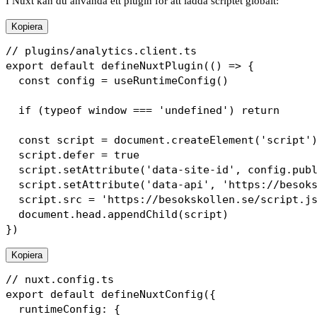
I Nuxt kan du använda ett plugin för att ladda scriptet globalt:
Kopiera
// plugins/analytics.client.ts

export default defineNuxtPlugin(() => {

  const config = useRuntimeConfig()

  if (typeof window === 'undefined') return

  const script = document.createElement('script')
  script.defer = true

  script.setAttribute('data-site-id', config.publ
  script.setAttribute('data-api', 'https://besoks
  script.src = 'https://besokskollen.se/script.js
  document.head.appendChild(script)

Kopiera
// nuxt.config.ts

export default defineNuxtConfig({

  runtimeConfig: {
