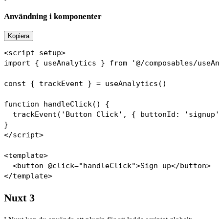
Användning i komponenter
Kopiera
<script setup>

import { useAnalytics } from '@/composables/useAn
const { trackEvent } = useAnalytics()

function handleClick() {

  trackEvent('Button Click', { buttonId: 'signup'
}

</script>

<template>

  <button @click="handleClick">Sign up</button>

Nuxt 3