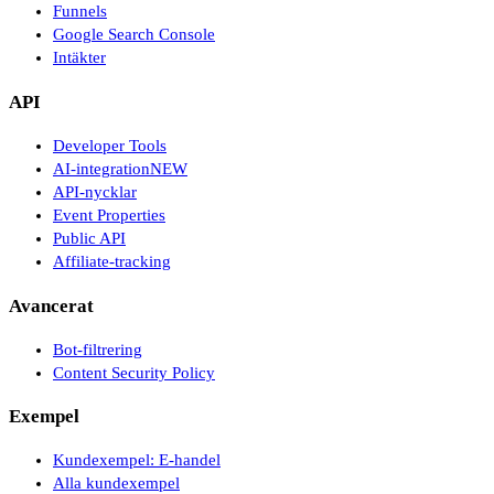
Funnels
Google Search Console
Intäkter
API
Developer Tools
AI-integration
NEW
API-nycklar
Event Properties
Public API
Affiliate-tracking
Avancerat
Bot-filtrering
Content Security Policy
Exempel
Kundexempel: E-handel
Alla kundexempel