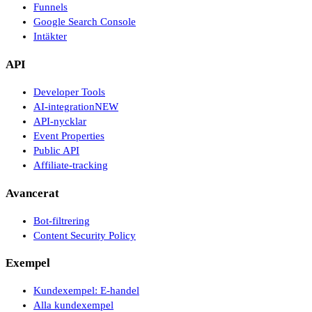
Funnels
Google Search Console
Intäkter
API
Developer Tools
AI-integration
NEW
API-nycklar
Event Properties
Public API
Affiliate-tracking
Avancerat
Bot-filtrering
Content Security Policy
Exempel
Kundexempel: E-handel
Alla kundexempel