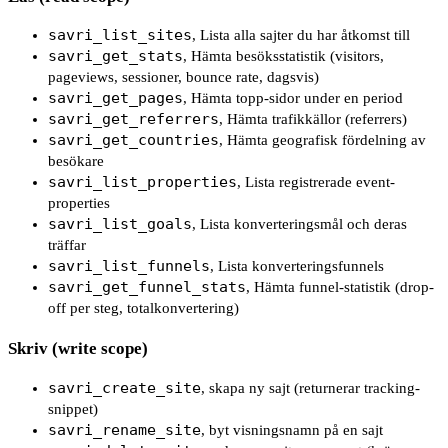
savri_list_sites
,
Lista alla sajter du har åtkomst till
savri_get_stats
,
Hämta besöksstatistik (visitors,
pageviews, sessioner, bounce rate, dagsvis)
savri_get_pages
,
Hämta topp-sidor under en period
savri_get_referrers
,
Hämta trafikkällor (referrers)
savri_get_countries
,
Hämta geografisk fördelning av
besökare
savri_list_properties
,
Lista registrerade event-
properties
savri_list_goals
,
Lista konverteringsmål och deras
träffar
savri_list_funnels
,
Lista konverteringsfunnels
savri_get_funnel_stats
,
Hämta funnel-statistik (drop-
off per steg, totalkonvertering)
Skriv (write scope)
savri_create_site
,
skapa ny sajt (returnerar tracking-
snippet)
savri_rename_site
,
byt visningsnamn på en sajt