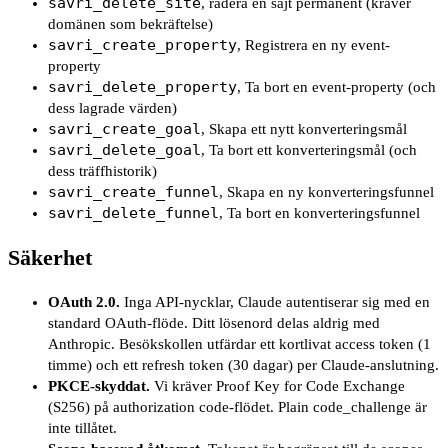
savri_delete_site
,
radera en sajt permanent (kräver
domänen som bekräftelse)
savri_create_property
,
Registrera en ny event-
property
savri_delete_property
,
Ta bort en event-property (och
dess lagrade värden)
savri_create_goal
,
Skapa ett nytt konverteringsmål
savri_delete_goal
,
Ta bort ett konverteringsmål (och
dess träffhistorik)
savri_create_funnel
,
Skapa en ny konverteringsfunnel
savri_delete_funnel
,
Ta bort en konverteringsfunnel
Säkerhet
OAuth 2.0
.
Inga API-nycklar, Claude autentiserar sig med en
standard OAuth-flöde. Ditt lösenord delas aldrig med
Anthropic. Besökskollen utfärdar ett kortlivat access token (1
timme) och ett refresh token (30 dagar) per Claude-anslutning.
PKCE-skyddat
.
Vi kräver Proof Key for Code Exchange
(S256) på authorization code-flödet. Plain code_challenge är
inte tillåtet.