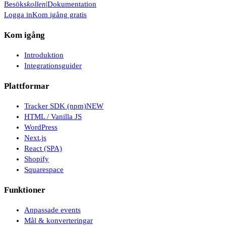
Besöks
kollen
|
Dokumentation
Logga in
Kom igång gratis
Kom igång
Introduktion
Integrationsguider
Plattformar
Tracker SDK (npm)
NEW
HTML / Vanilla JS
WordPress
Next.js
React (SPA)
Shopify
Squarespace
Funktioner
Anpassade events
Mål & konverteringar