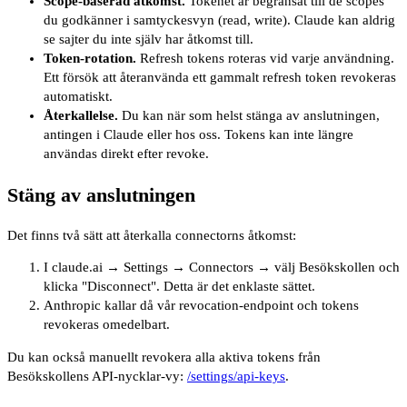
Scope-baserad åtkomst
.
Tokenet är begränsat till de scopes
du godkänner i samtyckesvyn (read, write). Claude kan aldrig
se sajter du inte själv har åtkomst till.
Token-rotation
.
Refresh tokens roteras vid varje användning.
Ett försök att återanvända ett gammalt refresh token revokeras
automatiskt.
Återkallelse
.
Du kan när som helst stänga av anslutningen,
antingen i Claude eller hos oss. Tokens kan inte längre
användas direkt efter revoke.
Stäng av anslutningen
Det finns två sätt att återkalla connectorns åtkomst:
I claude.ai → Settings → Connectors → välj Besökskollen och
klicka "Disconnect". Detta är det enklaste sättet.
Anthropic kallar då vår revocation-endpoint och tokens
revokeras omedelbart.
Du kan också manuellt revokera alla aktiva tokens från
Besökskollens API-nycklar-vy:
/settings/api-keys
.